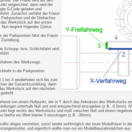
pindel. Der Fräser wird auf den
unkt eingerichtet, dann wird der
ugte G-Code geladen und
führt. Zunächst verfährt der Fräser
e Parkposition und die Drehachse
 das Werkstück auf den ersten
 Nun beginnt folgender Zyklus:
s der Parkposition fährt der Fräser
e Zustellung.
ne Schrupp- bzw. Schlichtfahrt wird
führt.
eifahren des Werkzeugs.
ckkehr in die Parkposition.
 1 bis 4 wiederholen sich bis zum
chen der Gesamtzustellung, dann
 das Werkstück auf den nächsten
gedreht.
hend von einem Nullpunkt, der in Y durch das Ankratzen des Werkstücks ermi
tellungen unterhalb Null und sind entsprechend einzugeben (z.B. -0,5mm). Ähn
unkt liegt rechts des Werkstücks und muß zwischen Null und einem negativen
o hierfür ein Wert kleiner 0 einzutragen (z.B. -30mm).
ollte obiges verstehen, sonst landet wohlmöglich der teure Modulfräser in de
zangenmutter, und eigentlich wollte man nur ein Modellbauzahnrädchen aus 