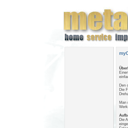
myC
Über
Eine
einfa
Den d
Die F
Dreha
Man m
Werk
Aufb
Die 
eing