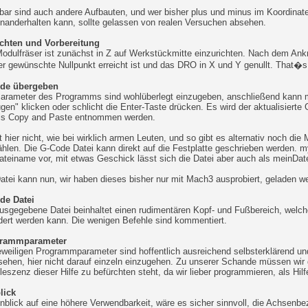
ar sind auch andere Aufbauten, und wer bisher plus und minus im Koordinate
nanderhalten kann, sollte gelassen von realen Versuchen absehen.
ichten und Vorbereitung
odulfräser ist zunächst in Z auf Werkstückmitte einzurichten. Nach dem Ankr
er gewünschte Nullpunkt erreicht ist und das DRO in X und Y genullt. That�s 
de übergeben
Parameter des Programms sind wohlüberlegt einzugeben, anschließend kann 
gen" klicken oder schlicht die Enter-Taste drücken. Es wird der aktualisiert
els Copy and Paste entnommen werden.
t hier nicht, wie bei wirklich armen Leuten, und so gibt es alternativ noch die
hlen. Die G-Code Datei kann direkt auf die Festplatte geschrieben werden
ateiname vor, mit etwas Geschick lässt sich die Datei aber auch als meinDat
atei kann nun, wir haben dieses bisher nur mit Mach3 ausprobiert, geladen w
de Datei
usgegebene Datei beinhaltet einen rudimentären Kopf- und Fußbereich, welche
ert werden kann. Die wenigen Befehle sind kommentiert.
rammparameter
eweiligen Programmparameter sind hoffentlich ausreichend selbsterklärend 
ehen, hier nicht darauf einzeln einzugehen. Zu unserer Schande müssen wir
eszenz dieser Hilfe zu befürchten steht, da wir lieber programmieren, als Hil
lick
nblick auf eine höhere Verwendbarkeit, wäre es sicher sinnvoll, die Achsenb