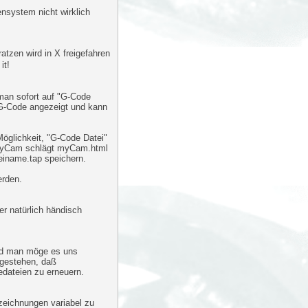
nsystem nicht wirklich
atzen wird in X freigefahren
it!
man sofort auf "G-Code
e G-Code angezeigt und kann
 Möglichkeit, "G-Code Datei"
. myCam schlägt myCam.html
einame.tap speichern.
erden.
r natürlich händisch
und man möge es uns
 gestehen, daß
fedateien zu erneuern.
ezeichnungen variabel zu