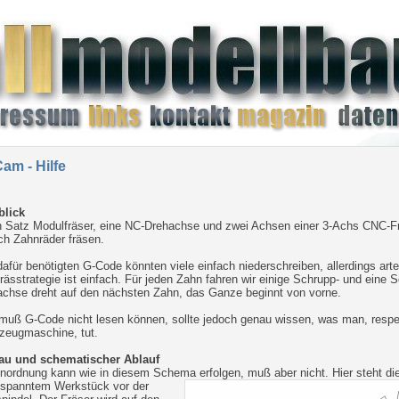
am - Hilfe
blick
n Satz Modulfräser, eine NC-Drehachse und zwei Achsen einer 3-Achs CNC-F
ch Zahnräder fräsen.
afür benötigten G-Code könnten viele einfach niederschreiben, allerdings artet
rässtrategie ist einfach. Für jeden Zahn fahren wir einige Schrupp- und eine S
chse dreht auf den nächsten Zahn, das Ganze beginnt von vorne.
uß G-Code nicht lesen können, sollte jedoch genau wissen, was man, respe
zeugmaschine, tut.
au und schematischer Ablauf
Anordnung kann wie in diesem Schema erfolgen, muß aber nicht.
Hier steht d
espanntem Werkstück vor der