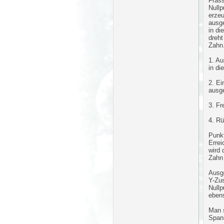
Fräss
Nullp
erze
ausge
in di
dreht
Zahn.
1. Au
in di
2. Ei
ausge
3. Fr
4. Rü
Punkt
Errei
wird
Zahn 
Ausge
Y-Zus
Nullp
ebens
Man s
Spann