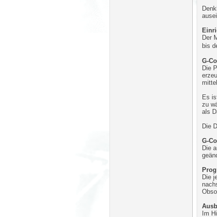
Denkb
ausei
Einr
Der M
bis d
G-Co
Die 
erzeu
mitt
Es is
zu wä
als D
Die D
G-Co
Die a
geänd
Prog
Die j
nachs
Obsol
Ausb
Im Hi