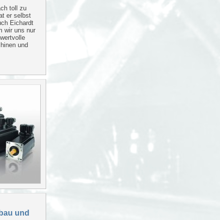
ch toll zu
at er selbst
uch Eichardt
m wir uns nur
wertvolle
hinen und
lbau und