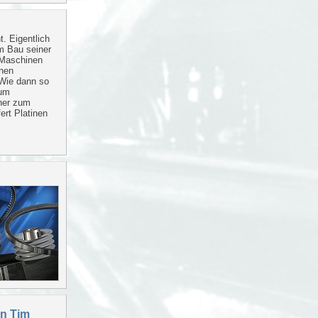
. Eigentlich
m Bau seiner
 Maschinen
inen
Wie dann so
zum
her zum
ert Platinen
on Tim