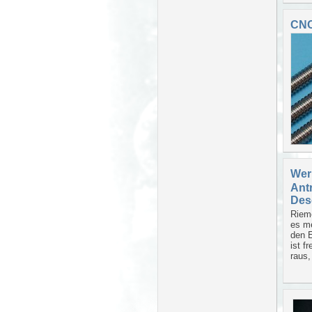
CNC
Wer
Ant
Des
Rieme
es me
den E
ist f
raus,