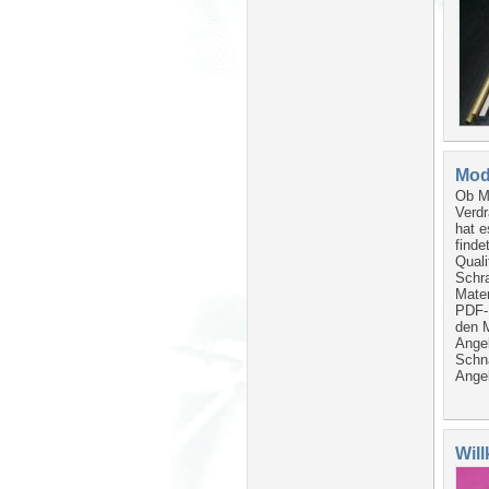
Mod
Ob M2
Verdr
hat e
finde
Quali
Schra
Mater
PDF-K
den M
Angeb
Schn
Ange
Wil