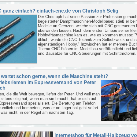
 ganz einfach? einfach-cnc.de von Christoph Selig
Der Christoph hat seine Passion zur Profession gemacht
begeisterter Dampfmaschinen-Modellbauer, stieß er bei
Modelle an Grenzen, welche sich mit CNC-gesteuerten
überwinden lassen. Nach dem ersten Umbau seiner kle
Hobbyfräsmaschine kam es, wie es kommen musste: "
üblich, wurde die CNC-Technik zum Selbstzweck und 
eigenständigen Hobby." Inzwischen hat er mehrere Büc
Thema CNC-Fräsen im Modellbau verföffentlicht und lief
und Bausätze für CNC-Steuerungen mit Schrittmotoren.
 wartet schon gerne, wenn die Maschine steht?
riebsriemen im Expressversand von Peter
ch
n, die die Welt bewegen, liefert der Peter. Und weil man
istens eilig hat, wenn man sie braucht, hat er sich auf
xpressversand spezialisiert. Die Beratung am Telefon
reundlich und kompetent, was er an Lager hat geht sofort
 was nicht, in der Regel am nächsten Tag.
Internetshop für Metall-Halbzeug v