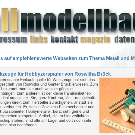
ks auf empfehlenswerte Webseiten zum Thema Metall und M
kzeuge für Hobbyzerspaner von Roswitha Brück
nteressante Einkaufsquelle für Werkzeuge hat sich das
geschäft von Roswitha und Günter Brück erwiesen. Zum
n bekommt man hier auch weniger gängige
chtungen, zum anderen ist der kleine Familienbetrieb
 ideal organisiert. Sie, ganz Kauffrau, lässt mangelhafte
rungen direkt zum Hersteller zurückgehen, anstatt sie
u verkaufen. Er, seines Zeichens Feinmechaniker und
t passionierter Hobbymetaller, berät sehr gerne und
sprochen kompetent. Artikel, die im hier verlinkten
eshop stehen, sind alle am Lager und dort noch sehr
mehr, also nachfragen.