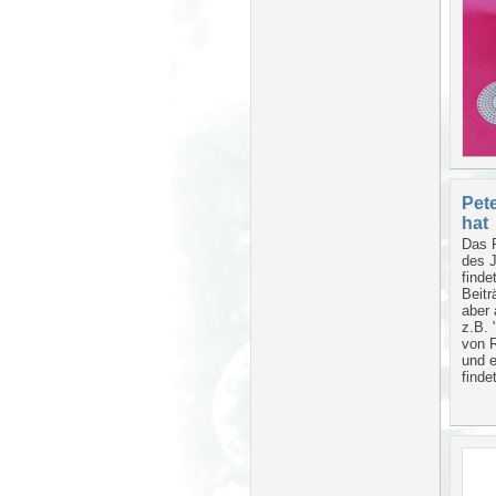
Pet
hat
Das F
des J
finde
Beitr
aber
z.B. 
von R
und e
finde