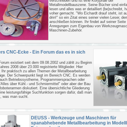
verschrieben und ist eine Koryphäe der
Metallmodellbauszene. Seine Bücher sind einfa
lesen und alles was er detailliert (be)schreibt, h
voher gemacht. "Wo Eichardt drauf steht, ist a
drin!" so ein Zitat eines seiner vielen Leser, de
anschließen können. Ihr findet auf seiner Seite 
Anregungen zum Eigenbau von Werkzeugmasc
Maschinen-Zubehör.
ers CNC-Ecke - Ein Forum das es in sich
orum existiert seit dem 09.08.2002 und zählt zu Beginn
ahres 2008 über 23.000 registrierte Mitglieder. Hier
t Ihr praktisch zu allen Themen der Metallbearbeitung
äge. Der Schwerpunkt liegt im Bereich CNC. Es werden
 auch Betriebssystheme, Programmiersprachen oder
"Alles über Kühl.- und Schmiermittel" oder aber der Bau
oboterarmen diskutiert. Eine übersichtliche Gliederung
ine leistungsfähige Suchfunktion sorgen dafür, daß man
t, was man sucht.
DEUSS - Werkzeuge und Maschinen für
spanabhebende Metallbearbeitung in Model