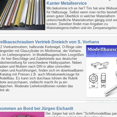
Kanter Metallservice
Wo bekomme ich es her? Tim hat eine Websei
für Halbzeuge. Selbst wenn man nichts bestellt
einen guten Überblick in welcher Materialform
unterschiedliche Materialsorten gängig sind un
kosten. Daneben findet man Angaben zu
Materialeigenschaften und ein Zerspanungslex
ellbauschrauben Vertrieb Dreieich von S. Vorhans
 Vierkantmuttern, halbrunde Kerbnägel, O-Ringe oder
ängeröler mit Glaszylinder im Miniformat, der Vorhans
s im Lieferprogramm. In Modellbaugerechten Losgrößen
t ihr hier Beschläge und Zubehörteile aus deutscher
tätsherstellung für verschiedene Hobbysparten. Neben
uben und Muttern nach DIN in allen sinnvollen
ialien und Ausführungen, finden sich im downloadbaren
atalog mit Preisen z.B. auch Miniaturwerkzeuge für
odellbau. Es kann sich durchaus lohnen die Rubrik
ote anzuschauen, vielleicht macht ihr ja ein
äppchen. Moderate Lieferkonditionen runden das
bot ab.
lkommen an Bord bei Jürgen Eichardt
Der Jürgen hat sich dem "Schiffsmodellbau par