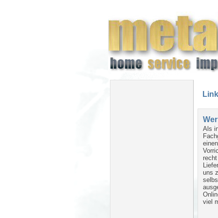
Lin
Wer
Als i
Fach
eine
Vorri
recht
Liefe
uns z
selbs
ausge
Onlin
viel 