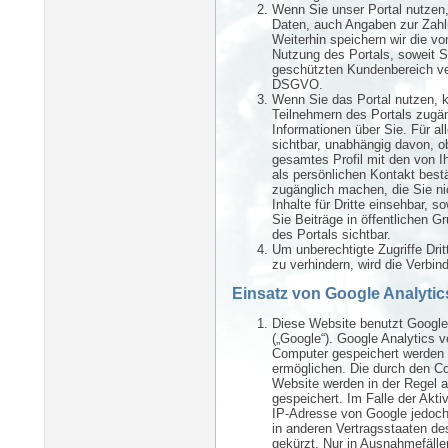
Wenn Sie unser Portal nutzen, 
Daten, auch Angaben zur Zahlu
Weiterhin speichern wir die vo
Nutzung des Portals, soweit S
geschützten Kundenbereich verw
DSGVO.
Wenn Sie das Portal nutzen, k
Teilnehmern des Portals zugän
Informationen über Sie. Für a
sichtbar, unabhängig davon, o
gesamtes Profil mit den von Ih
als persönlichen Kontakt best
zugänglich machen, die Sie nic
Inhalte für Dritte einsehbar, s
Sie Beiträge in öffentlichen G
des Portals sichtbar.
Um unberechtigte Zugriffe Drit
zu verhindern, wird die Verbi
Einsatz von Google Analytic
Diese Website benutzt Google
(„Google“). Google Analytics v
Computer gespeichert werden 
ermöglichen. Die durch den Co
Website werden in der Regel a
gespeichert. Im Falle der Akti
IP-Adresse von Google jedoch 
in anderen Vertragsstaaten d
gekürzt. Nur in Ausnahmefälle