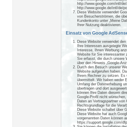
http://www.google.com/intl/de/
http://www.google.de/intl/de/po
Diese Website verwendet Goog
von Besucherströmen, die über
Kundenkonto unter „Meine Date
Ihrer Nutzung deaktivieren.
Einsatz von Google AdSens
Diese Website verwendet den 
Ihre Interessen ausgelegte We
Interesse, Ihnen Werbung anzu
Website für Sie interessanter 
Sie erfasst, die durch unsere
über den Hinweis „Google-Anze
Durch den Besuch unserer Webs
Website aufgerufen haben. Da
Ihrem Rechner zu setzen. Es w
übermittelt. Wir haben weder E
Umfang der Datenerhebung und
übertragen und dort ausgewert
können Ihre Daten diesem dir
Google-Profil nicht wünschen,
Daten an Vertragspartner von
Rechtsgrundlage für die Verar
Diese Website schaltet über 
Diese Website hat auch Google
vorgenannten Daten können an 
https://support.google.com/df
Sie können die Installation 