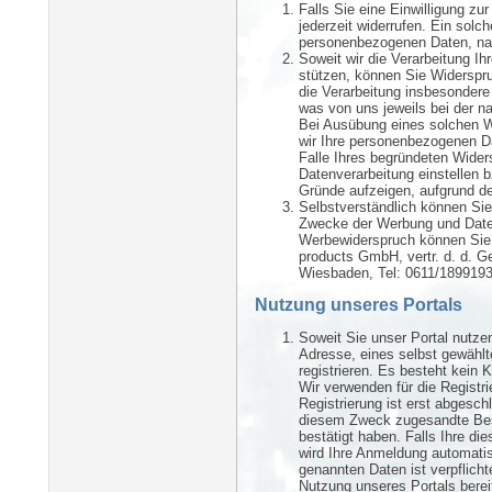
Falls Sie eine Einwilligung zu
jederzeit widerrufen. Ein solch
personenbezogenen Daten, na
Soweit wir die Verarbeitung 
stützen, können Sie Widerspru
die Verarbeitung insbesondere n
was von uns jeweils bei der n
Bei Ausübung eines solchen W
wir Ihre personenbezogenen Da
Falle Ihres begründeten Wider
Datenverarbeitung einstellen
Gründe aufzeigen, aufgrund der
Selbstverständlich können Sie
Zwecke der Werbung und Daten
Werbewiderspruch können Sie u
products GmbH, vertr. d. d. G
Wiesbaden, Tel: 0611/1899193,
Nutzung unseres Portals
Soweit Sie unser Portal nutze
Adresse, eines selbst gewähl
registrieren. Es besteht kei
Wir verwenden für die Registri
Registrierung ist erst abgesc
diesem Zweck zugesandte Best
bestätigt haben. Falls Ihre di
wird Ihre Anmeldung automati
genannten Daten ist verpflicht
Nutzung unseres Portals bereit