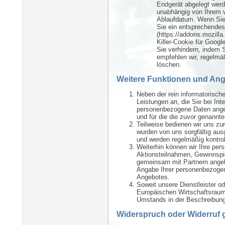
Endgerät abgelegt werd
unabhängig von Ihrem 
Ablaufdatum. Wenn Sie
Sie ein entsprechendes A
(https://addons.mozilla
Killer-Cookie für Goog
Sie verhindern, indem 
empfehlen wir, regelmä
löschen.
Weitere Funktionen und Ang
Neben der rein informatorisch
Leistungen an, die Sie bei In
personenbezogene Daten angebe
und für die die zuvor genannt
Teilweise bedienen wir uns zur
wurden von uns sorgfältig au
und werden regelmäßig kontroll
Weiterhin können wir Ihre pe
Aktionsteilnahmen, Gewinnspi
gemeinsam mit Partnern angeb
Angabe Ihrer personenbezogen
Angebotes.
Soweit unsere Dienstleister od
Europäischen Wirtschaftsraum
Umstands in der Beschreibun
Widerspruch oder Widerruf g