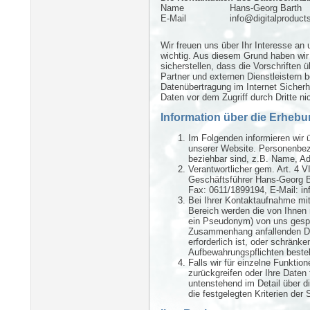
Name
Hans-Georg Barth
E-Mail
info@digitalproduct
Wir freuen uns über Ihr Interesse an 
wichtig. Aus diesem Grund haben wir
sicherstellen, dass die Vorschriften
Partner und externen Dienstleistern 
Datenübertragung im Internet Sicherh
Daten vor dem Zugriff durch Dritte nic
Information über die Erheb
Im Folgenden informieren wir
unserer Website. Personenbezo
beziehbar sind, z.B. Name, Ad
Verantwortlicher gem. Art. 4 V
Geschäftsführer Hans-Georg B
Fax: 0611/1899194, E-Mail: in
Bei Ihrer Kontaktaufnahme mit
Bereich werden die von Ihnen 
ein Pseudonym) von uns gespe
Zusammenhang anfallenden Da
erforderlich ist, oder schränke
Aufbewahrungspflichten beste
Falls wir für einzelne Funktio
zurückgreifen oder Ihre Daten
untenstehend im Detail über d
die festgelegten Kriterien der