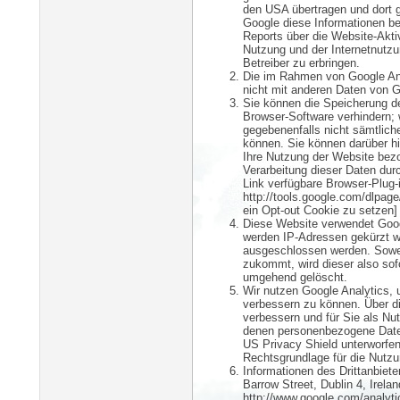
den USA übertragen und dort g
Google diese Informationen b
Reports über die Website-Akt
Nutzung und der Internetnutz
Betreiber zu erbringen.
Die im Rahmen von Google Ana
nicht mit anderen Daten von 
Sie können die Speicherung de
Browser-Software verhindern; w
gegebenenfalls nicht sämtlich
können. Sie können darüber h
Ihre Nutzung der Website bezo
Verarbeitung dieser Daten dur
Link verfügbare Browser-Plug-i
http://tools.google.com/dlpage
ein Opt-out Cookie zu setzen]
Diese Website verwendet Goog
werden IP-Adressen gekürzt we
ausgeschlossen werden. Sowe
zukommt, wird dieser also so
umgehend gelöscht.
Wir nutzen Google Analytics,
verbessern zu können. Über d
verbessern und für Sie als Nut
denen personenbezogene Daten
US Privacy Shield unterworfe
Rechtsgrundlage für die Nutzun
Informationen des Drittanbiet
Barrow Street, Dublin 4, Irel
http://www.google.com/analyt